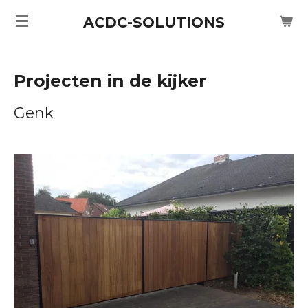
Ga
ACDC-SOLUTIONS
direct
naar
de
Projecten in de kijker
hoofdinhoud
Genk