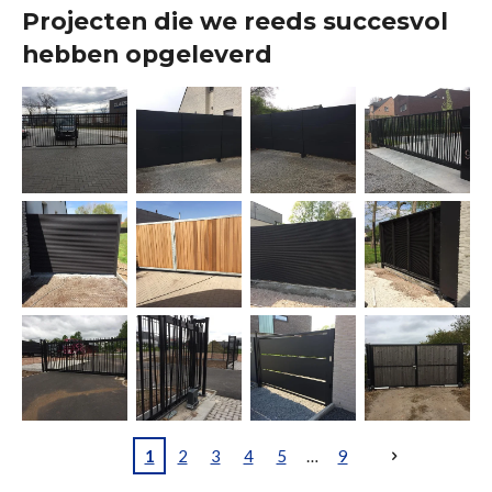
Projecten die we reeds succesvol
hebben opgeleverd
1
2
3
4
5
9