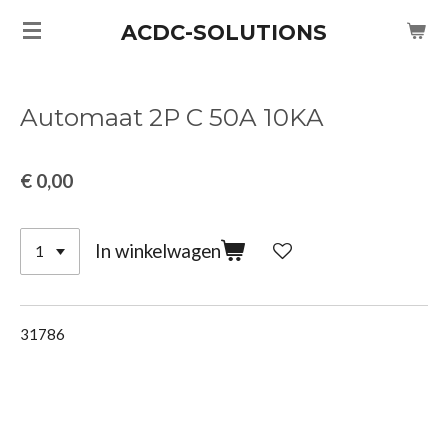
Ga
ACDC-SOLUTIONS
direct
naar
de
Automaat 2P C 50A 10KA
hoofdinhoud
€ 0,00
In winkelwagen
31786