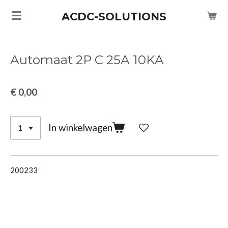
Ga
ACDC-SOLUTIONS
direct
naar
de
Automaat 2P C 25A 10KA
hoofdinhoud
€ 0,00
In winkelwagen
200233