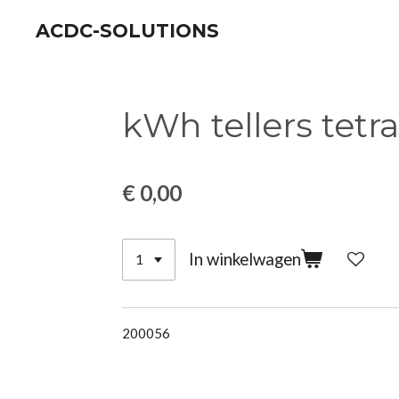
Ga
ACDC-SOLUTIONS
direct
naar
de
kWh tellers tetra
hoofdinhoud
€ 0,00
In winkelwagen
200056