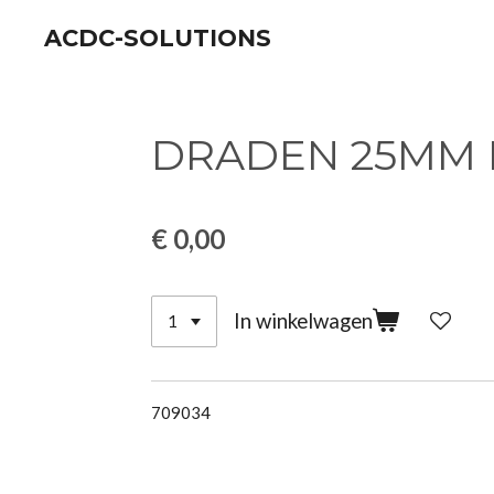
Ga
ACDC-SOLUTIONS
direct
naar
de
DRADEN 25MM 
hoofdinhoud
€ 0,00
In winkelwagen
709034