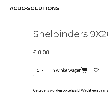
Ga
ACDC-SOLUTIONS
direct
naar
de
Snelbinders 9X2
hoofdinhoud
€ 0,00
In winkelwagen
Gegevens worden opgehaald. Wacht een paar se