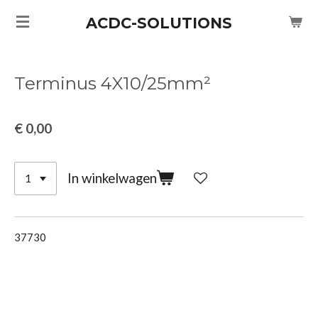
Ga
ACDC-SOLUTIONS
direct
naar
de
Terminus 4X10/25mm²
hoofdinhoud
€ 0,00
In winkelwagen
37730