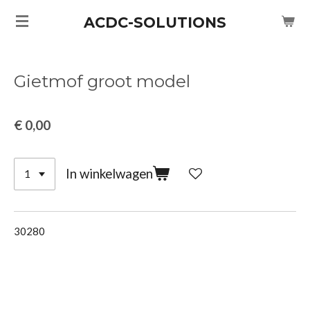
Ga
ACDC-SOLUTIONS
direct
naar
de
Gietmof groot model
hoofdinhoud
€ 0,00
In winkelwagen
30280