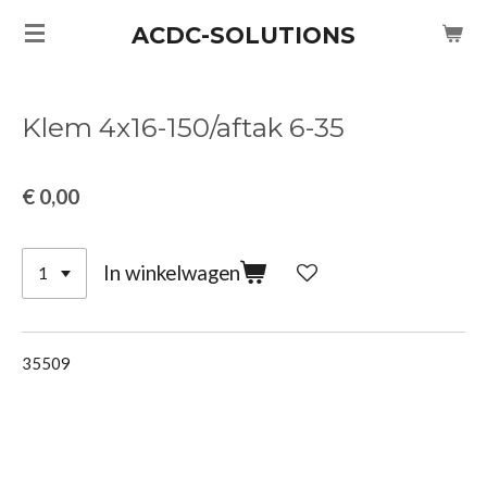
Ga
ACDC-SOLUTIONS
direct
naar
de
Klem 4x16-150/aftak 6-35
hoofdinhoud
€ 0,00
In winkelwagen
35509