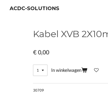
Ga
ACDC-SOLUTIONS
direct
naar
de
Kabel XVB 2X1
hoofdinhoud
€ 0,00
In winkelwagen
30709