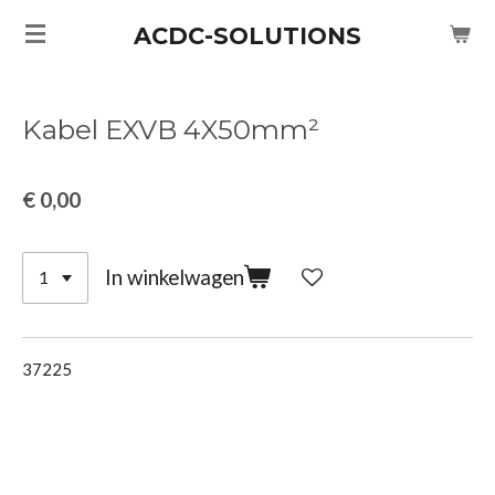
Ga
ACDC-SOLUTIONS
direct
naar
de
Kabel EXVB 4X50mm²
hoofdinhoud
€ 0,00
In winkelwagen
37225