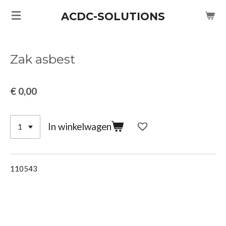
Ga
ACDC-SOLUTIONS
direct
naar
de
Zak asbest
hoofdinhoud
€ 0,00
In winkelwagen
110543