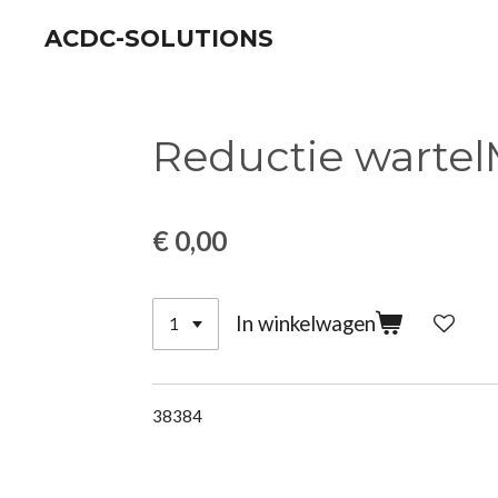
Ga
ACDC-SOLUTIONS
direct
naar
de
Reductie warte
hoofdinhoud
€ 0,00
In winkelwagen
38384